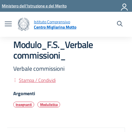
Vai ai contenuti
Vai al menu di navigazione
Vai al footer
Ministero dell'Istruzione e del Merito
Istituto Comprensivo
Centro Migliarina Motto
Modulo_F.S._Verbale
commissioni_
Verbale commissioni
Stampa / Condividi
Argomenti
Insegnanti
Modulistica