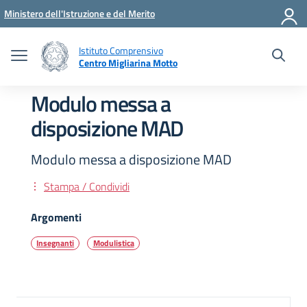
Vai ai contenuti
Vai al menu di navigazione
Vai al footer
Ministero dell'Istruzione e del Merito
Istituto Comprensivo
Centro Migliarina Motto
Modulo messa a
disposizione MAD
Modulo messa a disposizione MAD
Stampa / Condividi
Argomenti
Insegnanti
Modulistica