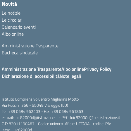
Novità
Le notizie
Le circolari
Calendario eventi
Albo online
Amministrazione Trasparente
Bacheca sindacale
Amministrazione Trasparente
Albo online
Privacy Policy
Dichiarazione di accessibilità
Note legali
Istituto Comprensivo Centro Migliarina Motto
Via Puccini, 366 - 55049 Viareggio (LU)
Tel. +39 0584 962403 - Fax. +39 0584 961863
e-mail: luic82000d@istruzione.it - PEC: luic82000d@pec.istruzione.it
C.F: 82011190467 - Codice univoco ufficio: UFFA9A - codice IPA:
istsc_luic82000d