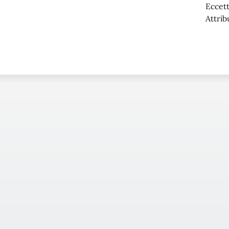
Eccett
Attrib