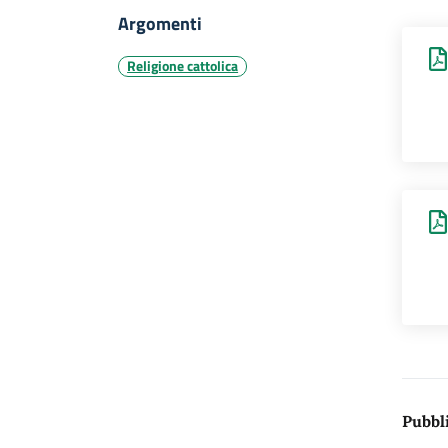
Argomenti
Religione cattolica
Pubbli