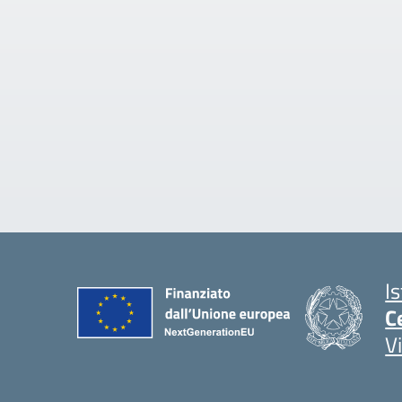
I
C
V