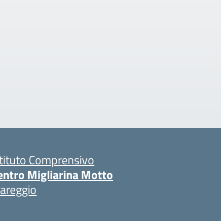
stituto Comprensivo
entro Migliarina Motto
iareggio