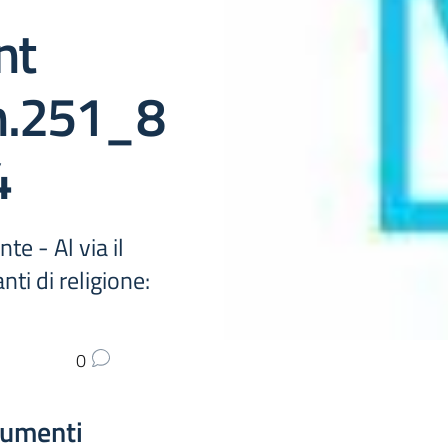
nt
n.251_8
4
te - Al via il
ti di religione:
0
umenti