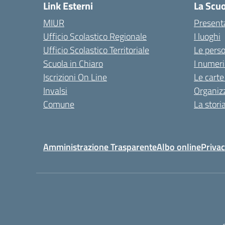
Link Esterni
La Scu
MIUR
Present
Ufficio Scolastico Regionale
I luoghi
Ufficio Scolastico Territoriale
Le pers
Scuola in Chiaro
I numeri
Iscrizioni On Line
Le carte
Invalsi
Organiz
Comune
La stori
Amministrazione Trasparente
Albo online
Privac