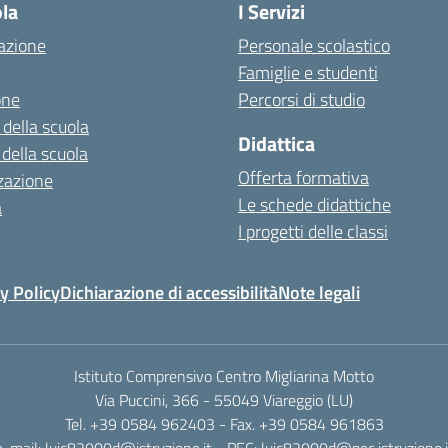
ola
I Servizi
azione
Personale scolastico
Famiglie e studenti
one
Percorsi di studio
 della scuola
Didattica
 della scuola
Offerta formativa
zazione
Le schede didattiche
a
I progetti delle classi
y Policy
Dichiarazione di accessibilità
Note legali
Istituto Comprensivo Centro Migliarina Motto
Via Puccini, 366 - 55049 Viareggio (LU)
Tel. +39 0584 962403 - Fax. +39 0584 961863