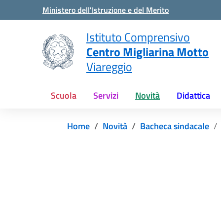
Vai ai contenuti
Vai al menu di navigazione
Vai al footer
Ministero dell'Istruzione e del Merito
Istituto Comprensivo
Centro Migliarina Motto
Viareggio
Scuola
Servizi
Novità
Didattica
Home
Novità
Bacheca sindacale