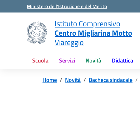
Vai ai contenuti
Vai al menu di navigazione
Vai al footer
Ministero dell'Istruzione e del Merito
Istituto Comprensivo
Centro Migliarina Motto
Viareggio
Scuola
Servizi
Novità
Didattica
Home
Novità
Bacheca sindacale