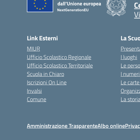
C
V
Link Esterni
La Scu
MIUR
Present
Ufficio Scolastico Regionale
I luoghi
Ufficio Scolastico Territoriale
Le pers
Scuola in Chiaro
I numeri
Iscrizioni On Line
Le carte
Invalsi
Organiz
Comune
La stori
Amministrazione Trasparente
Albo online
Privac