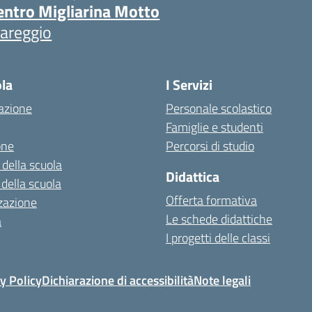
entro Migliarina Motto
iareggio
ola
I Servizi
azione
Personale scolastico
Famiglie e studenti
one
Percorsi di studio
 della scuola
Didattica
 della scuola
Offerta formativa
zazione
Le schede didattiche
a
I progetti delle classi
y Policy
Dichiarazione di accessibilità
Note legali