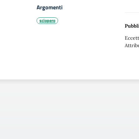
Argomenti
sciopero
Pubbli
Eccett
Attrib