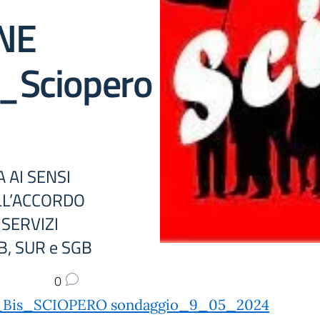
NE
_Sciopero
 AI SENSI
LL’ACCORDO
SERVIZI
, SUR e SGB
0
_Bis_SCIOPERO sondaggio_9_05_2024