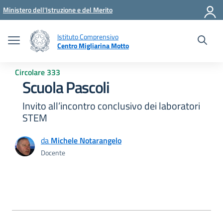
Vai ai contenuti
Vai al menu di navigazione
Vai al footer
Ministero dell'Istruzione e del Merito
Istituto Comprensivo
Centro Migliarina Motto
Circolare 333
Scuola Pascoli
Invito all’incontro conclusivo dei laboratori
STEM
da
Michele Notarangelo
Docente