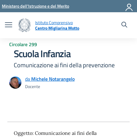
Vai ai contenuti
Vai al menu di navigazione
Vai al footer
Ministero dell'Istruzione e del Merito
Istituto Comprensivo
Centro Migliarina Motto
Circolare 299
Scuola Infanzia
Comunicazione ai fini della prevenzione
da
Michele Notarangelo
Docente
Oggetto: Comunicazione ai fini della