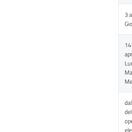
3 
Gi
14
ap
Lu
Ma
Me
dal
del
op
ele