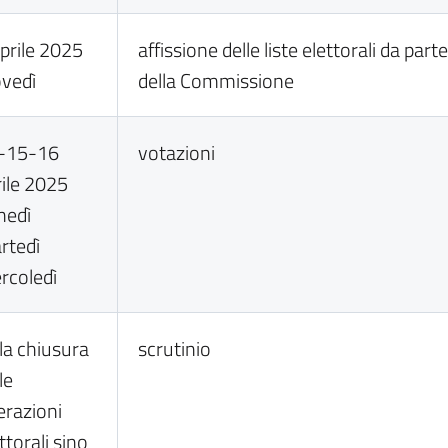
aprile 2025
affissione delle liste elettorali da part
ovedì
della Commissione
-15-16
votazioni
rile 2025
nedì
rtedì
rcoledì
la chiusura
scrutinio
le
erazioni
ttorali sino