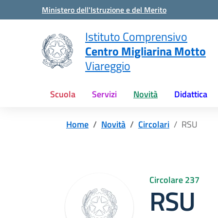
Vai ai contenuti
Vai al menu di navigazione
Vai al footer
Ministero dell'Istruzione e del Merito
Istituto Comprensivo
Centro Migliarina Motto
Viareggio
Scuola
Servizi
Novità
Didattica
Home
Novità
Circolari
RSU
Circolare 237
RSU