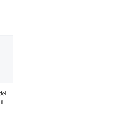
del
il