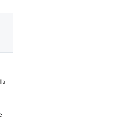
e
lla
i
e