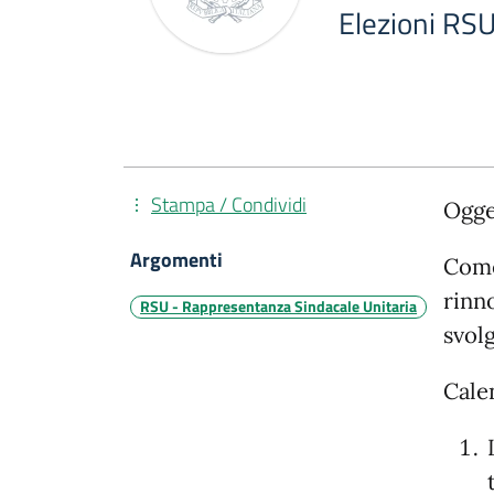
Elezioni RS
Stampa / Condividi
Ogge
Argomenti
Come
rinno
RSU - Rappresentanza Sindacale Unitaria
svol
Cale