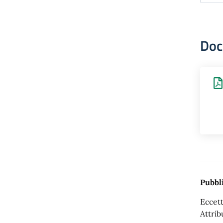
Doc
Pubbli
Eccett
Attrib