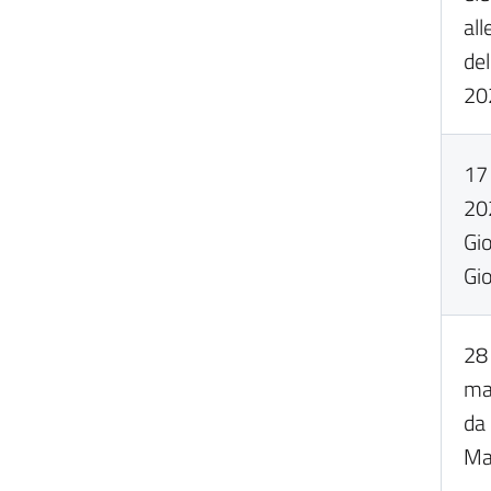
all
del
20
17 
20
Gi
Gi
28 
ma
da
Ma