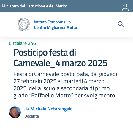
Vai ai contenuti
Vai al menu di navigazione
Vai al footer
Ministero dell'Istruzione e del Merito
Istituto Comprensivo
Centro Migliarina Motto
Circolare 246
Posticipo festa di
Carnevale_4 marzo 2025
Festa di Carnevale posticipata, dal giovedì
27 febbraio 2025 al martedì 4 marzo
2025, della scuola secondaria di primo
grado “Raffaello Motto” per svolgimento
da
Michele Notarangelo
Docente