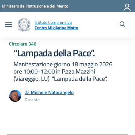
Vai ai contenuti
Vai al menu di navigazione
Vai al footer
Ministero dell'Istruzione e del Merito
Istituto Comprensivo
Centro Migliarina Motto
Circolare 346
“Lampada della Pace”.
Manifestazione giorno 18 maggio 2026
ore 10:00-12:00 in P.zza Mazzini
(Viareggio, LU): "Lampada della Pace".
da
Michele Notarangelo
Docente