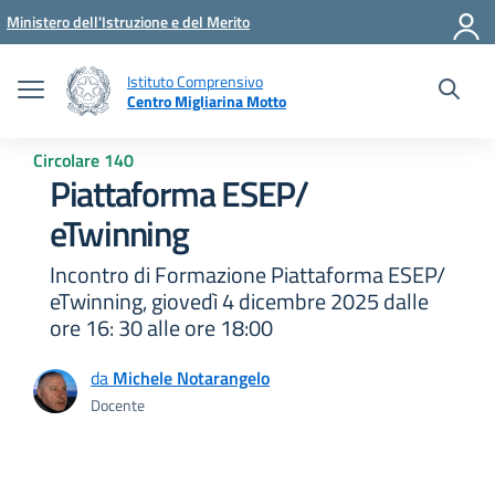
Vai ai contenuti
Vai al menu di navigazione
Vai al footer
Ministero dell'Istruzione e del Merito
Istituto Comprensivo
Centro Migliarina Motto
Circolare 140
Piattaforma ESEP/
eTwinning
Incontro di Formazione Piattaforma ESEP/
eTwinning, giovedì 4 dicembre 2025 dalle
ore 16: 30 alle ore 18:00
da
Michele Notarangelo
Docente