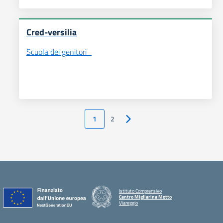
Cred-versilia
Scuola dei genitori_
1
2
Pagina successiva
Istituto Comprensivo
Centro Migliarina Motto
Viareggio