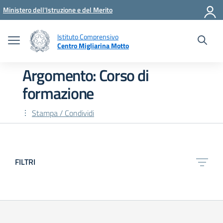
Vai ai contenuti
Vai al menu di navigazione
Vai al footer
Ministero dell'Istruzione e del Merito
Istituto Comprensivo
Centro Migliarina Motto
Argomento: Corso di
formazione
Stampa / Condividi
FILTRI