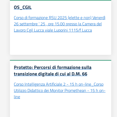
OS_CGIL
Corso di formazione RSU 2025 (elette e non) Venerdì
26 settembre ‘ 25 , ore 15.00 presso la Camera del
Lavoro Cgil Lucca viale Luporini 1115/f Lucca
Protetto: Percorsi di formazione sulla
transizione digitale di cui al D.M. 66
Corso Intelligenza Artificiale 2 - 15 h on-line_Corso
Utilizzo Didattico dei Monitor Promethean - 15 h on-
line