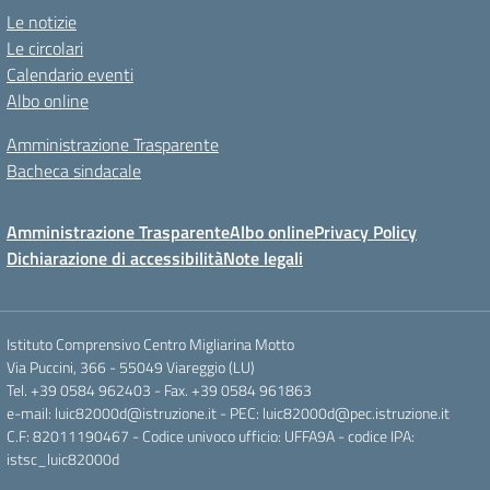
Le notizie
Le circolari
Calendario eventi
Albo online
Amministrazione Trasparente
Bacheca sindacale
Amministrazione Trasparente
Albo online
Privacy Policy
Dichiarazione di accessibilità
Note legali
Istituto Comprensivo Centro Migliarina Motto
Via Puccini, 366 - 55049 Viareggio (LU)
Tel. +39 0584 962403 - Fax. +39 0584 961863
e-mail: luic82000d@istruzione.it - PEC: luic82000d@pec.istruzione.it
C.F: 82011190467 - Codice univoco ufficio: UFFA9A - codice IPA:
istsc_luic82000d