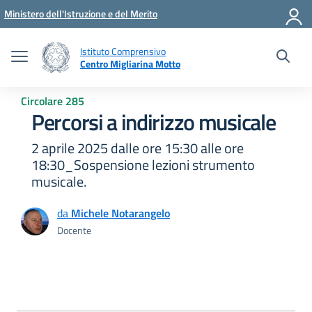
Vai ai contenuti
Vai al menu di navigazione
Vai al footer
Ministero dell'Istruzione e del Merito
Istituto Comprensivo
Centro Migliarina Motto
Circolare 285
Percorsi a indirizzo musicale
2 aprile 2025 dalle ore 15:30 alle ore
18:30_Sospensione lezioni strumento
musicale.
da
Michele Notarangelo
Docente