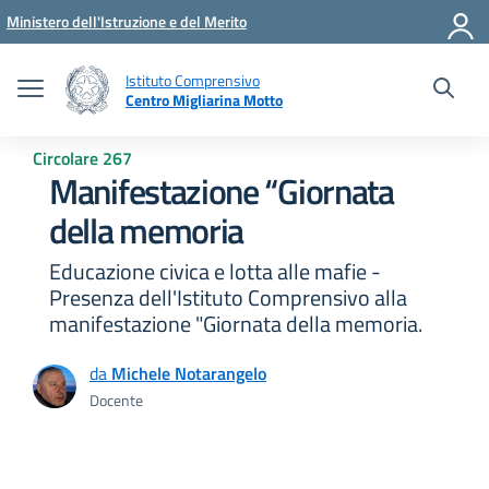
Vai ai contenuti
Vai al menu di navigazione
Vai al footer
Ministero dell'Istruzione e del Merito
Istituto Comprensivo
Centro Migliarina Motto
Circolare 267
Manifestazione “Giornata
della memoria
Educazione civica e lotta alle mafie -
Presenza dell'Istituto Comprensivo alla
manifestazione "Giornata della memoria.
da
Michele Notarangelo
Docente