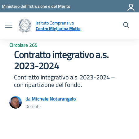
Vai ai contenuti
Vai al menu di navigazione
Vai al footer
Ministero dell'Istruzione e del Merito
Istituto Comprensivo
Centro Migliarina Motto
Circolare 265
Contratto integrativo a.s.
2023-2024
Contratto integrativo a.s. 2023-2024 –
con ripartizione del fondo.
da
Michele Notarangelo
Docente