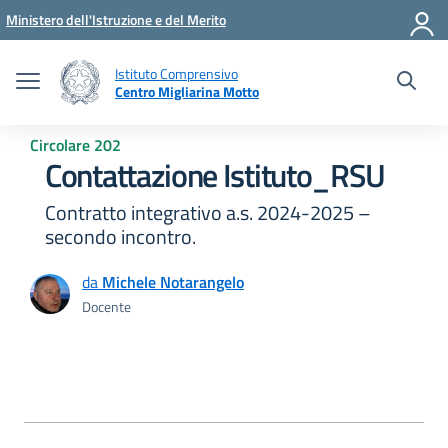
Vai ai contenuti
Vai al menu di navigazione
Vai al footer
Ministero dell'Istruzione e del Merito
Istituto Comprensivo
Centro Migliarina Motto
Circolare 202
Contattazione Istituto_RSU
Contratto integrativo a.s. 2024-2025 –
secondo incontro.
da
Michele Notarangelo
Docente