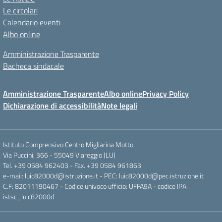
Le circolari
Calendario eventi
Albo online
Amministrazione Trasparente
Bacheca sindacale
Amministrazione Trasparente
Albo online
Privacy Policy
Dichiarazione di accessibilità
Note legali
Istituto Comprensivo Centro Migliarina Motto
Via Puccini, 366 - 55049 Viareggio (LU)
Tel. +39 0584 962403 - Fax. +39 0584 961863
e-mail: luic82000d@istruzione.it - PEC: luic82000d@pec.istruzione.it
C.F: 82011190467 - Codice univoco ufficio: UFFA9A - codice IPA:
istsc_luic82000d