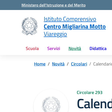
Vai ai contenuti
Vai al menu di navigazione
Vai al footer
Ministero dell'Istruzione e del Merito
Istituto Comprensivo
Centro Migliarina Motto
Viareggio
Scuola
Servizi
Novità
Didattica
Home
Novità
Circolari
Calendari
Circolare 293
Calend