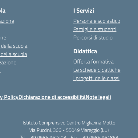
ola
I Servizi
azione
Personale scolastico
Famiglie e studenti
one
Percorsi di studio
 della scuola
Didattica
 della scuola
Offerta formativa
zazione
Le schede didattiche
a
I progetti delle classi
y Policy
Dichiarazione di accessibilità
Note legali
Istituto Comprensivo Centro Migliarina Motto
Via Puccini, 366 - 55049 Viareggio (LU)
Tel. +39 0584 962403 - Fax. +39 0584 961863