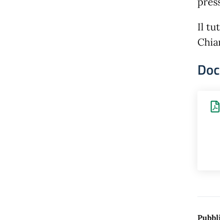
press
Il tu
Chia
Doc
Pubbli