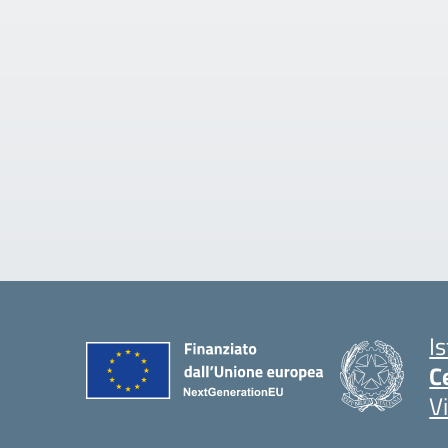
I
C
V