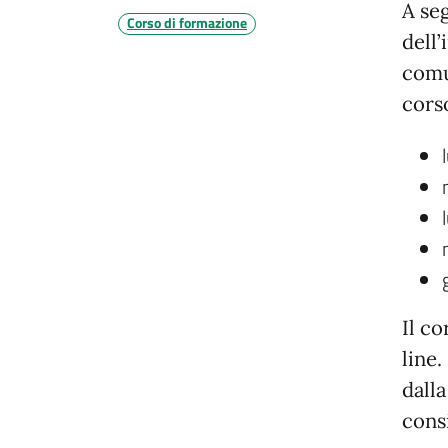
A seg
Corso di formazione
dell’
comu
cors
Il co
line.
dalla
cons