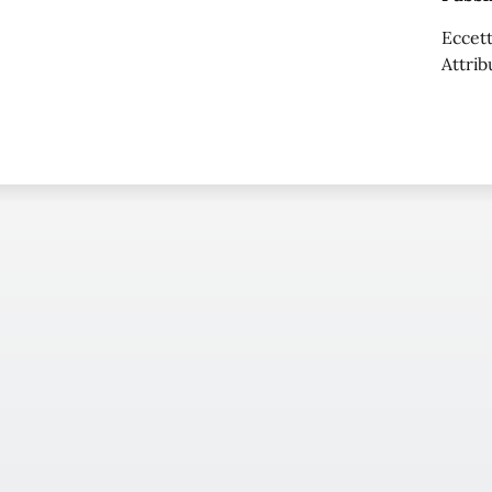
Eccett
Attrib