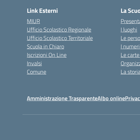
Link Esterni
La Scu
MIUR
Present
Ufficio Scolastico Regionale
I luoghi
Ufficio Scolastico Territoriale
Le pers
Scuola in Chiaro
I numeri
Iscrizioni On Line
Le carte
Invalsi
Organiz
Comune
La stori
Amministrazione Trasparente
Albo online
Privac