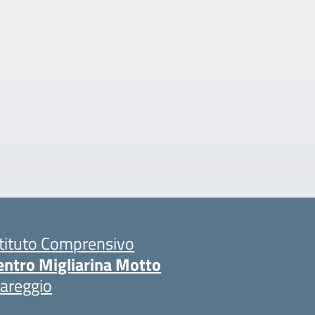
stituto Comprensivo
entro Migliarina Motto
iareggio