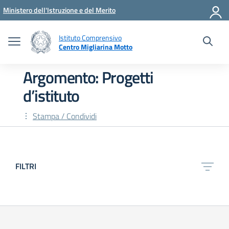
Vai ai contenuti
Vai al menu di navigazione
Vai al footer
Ministero dell'Istruzione e del Merito
Istituto Comprensivo
Centro Migliarina Motto
Argomento: Progetti
d’istituto
Stampa / Condividi
FILTRI