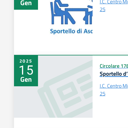
Gen
I.C. Centro M
25
2025
15
Circolare 17
Sportello d
Gen
I.C. Centro M
25