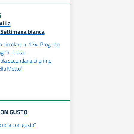
6
vi La
ettimana bianca
circolare n. 174, Progetto
agna_Classi
la secondaria di primo
llo Motto”
CON GUSTO
cuola con gusto"