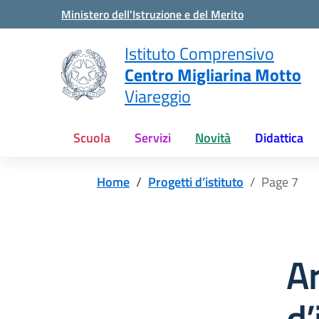
Vai ai contenuti
Vai al menu di navigazione
Vai al footer
Ministero dell'Istruzione e del Merito
Istituto Comprensivo
Centro Migliarina Motto
Viareggio
Scuola
Servizi
Novità
Didattica
Home
Progetti d’istituto
Page 7
A
d’