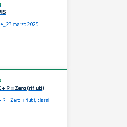
3
VIS
nde_27 marzo 2025
0
+ R = Zero (rifiuti)
R = Zero (rifiuti), classi