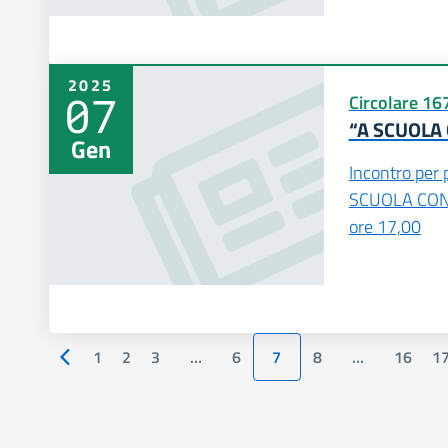
2025
07
Circolare 16
“A SCUOLA
Gen
Incontro per p
SCUOLA CON
ore 17,00
1
2
3
…
6
7
8
…
16
1
Pagina precedente