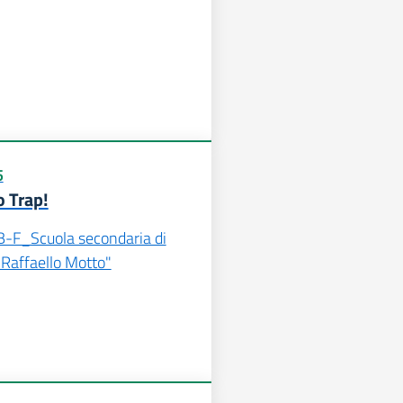
5
 Trap!
-B-F_Scuola secondaria di
"Raffaello Motto"