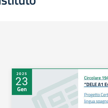
2025
23
Circolare 19
“DELE A1 E
Gen
Progetto Certi
lingua spagn