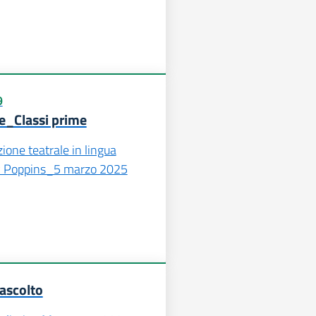
9
e_Classi prime
one teatrale in lingua
y Poppins_5 marzo 2025
’ascolto