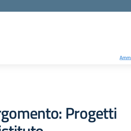
Ammi
rgomento: Progetti
istituto