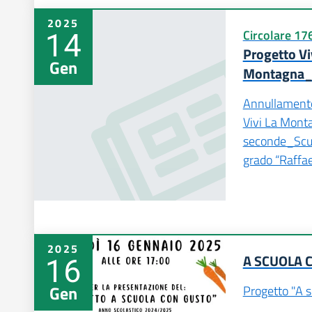
2025
14
Circolare 17
Progetto Vi
Gen
Montagna_S
Annullamento 
Vivi La Mont
seconde_Scuo
grado “Raffae
2025
16
A SCUOLA 
Gen
Progetto "A s