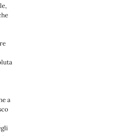
le,
che
ure
oluta
o
ne a
esco
gli