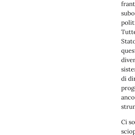
fran
subo
poli
Tutt
Stato
quest
dive
siste
di di
prog
anco
stru
Ci so
scio