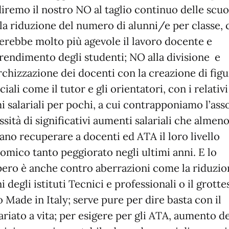
diremo il nostro NO al taglio continuo delle scuo
lla riduzione del numero di alunni/e per classe, 
erebbe molto più agevole il lavoro docente e
prendimento degli studenti; NO alla divisione e
rchizzazione dei docenti con la creazione di fig
iciali come il tutor e gli orientatori, con i relativi
i salariali per pochi, a cui contrapponiamo l’ass
sità di significativi aumenti salariali che almen
ano recuperare a docenti ed ATA il loro livello
omico tanto peggiorato negli ultimi anni. E lo
pero è anche contro aberrazioni come la riduzio
i degli istituti Tecnici e professionali o il grott
 Made in Italy; serve pure per dire basta con il
riato a vita; per esigere per gli ATA, aumento de