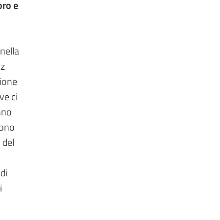
oro e
nella
iz
zione
ve ci
nno
cono
 del
di
i