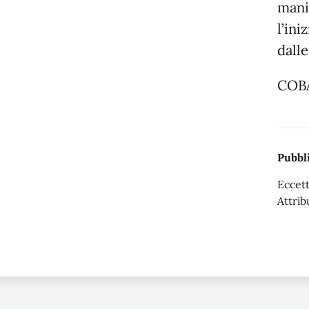
manif
l’ini
dalle
COBA
Pubbli
Eccett
Attrib