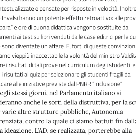
testualizzate e pensate per risposte in velocità. Inoltre
 Invalsi hanno un potente effetto retroattivo: alle prov
epara” e ore di buona didattica vengono sostituite da
menti ai test su libri venduti dalle case editrici per le qua
 sono diventate un affare. E, forti di queste convinzioni
iamo vieppiù inaccettabile la volontà del ministro Valdit
re i risultati di tali prove nel curriculum degli studenti e
i risultati ai quiz per selezionare gli studenti fragili da
adare alle iniziative previste dal PNRR “Inclusione”
gli stessi giorni, nel Parlamento italiano si
eranno anche le sorti della distruttiva, per la s
r varie altre strutture pubbliche, Autonomia
renziata, contro la quale ci siamo battuti fin dall
 ideazione. L’AD, se realizzata, porterebbe alla