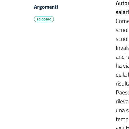
Auton
Argomenti
salar
sciopero
Come 
scuol
scuol
Inval
anche 
ha vi
della 
risult
Paese
rileva
una s
tempi
valut