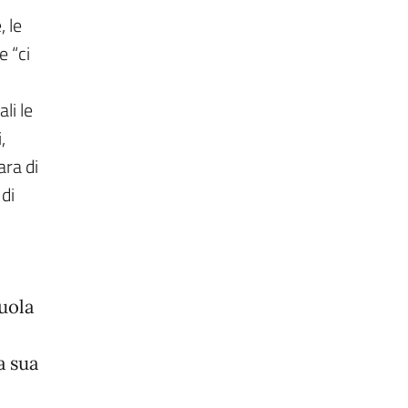
, le
e “ci
li le
,
ara di
 di
cuola
a sua