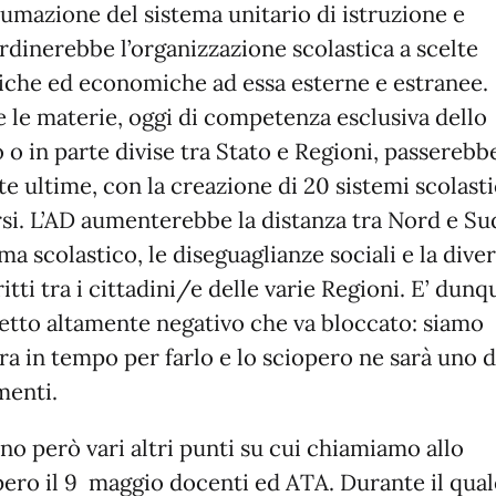
tumazione del sistema unitario di istruzione e
rdinerebbe l’organizzazione scolastica a scelte
tiche ed economiche ad essa esterne e estranee.
e le materie, oggi di competenza esclusiva dello
 o in parte divise tra Stato e Regioni, passerebb
e ultime, con la creazione di 20 sistemi scolasti
rsi. L’AD aumenterebbe la distanza tra Nord e Su
ma scolastico, le diseguaglianze sociali e la diver
ritti tra i cittadini/e delle varie Regioni. E’ dun
etto altamente negativo che va bloccato: siamo
ra in tempo per farlo e lo sciopero ne sarà uno d
menti.
no però vari altri punti su cui chiamiamo allo
pero il 9 maggio docenti ed ATA. Durante il qual