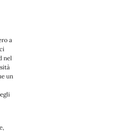
ero a
ci
d nel
sità
que un
egli
e,