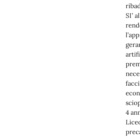
riba
SI’ a
rend
l’ap
gera
artif
prem
neces
facci
econ
scio
4 ann
Liceo
preca