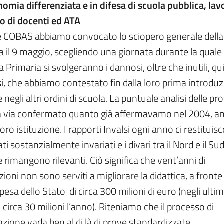
omia differenziata e in difesa di scuola pubblica, lav
io di docenti ed ATA
COBAS abbiamo convocato lo sciopero generale della
a il 9 maggio, scegliendo una giornata durante la quale 
a Primaria si svolgeranno i dannosi, oltre che inutili, qu
si, che abbiamo contestato fin dalla loro prima introdu
negli altri ordini di scuola. La puntuale analisi delle pro
a via confermato quanto già affermavamo nel 2004, a
loro istituzione. I rapporti Invalsi ogni anno ci restituis
ati sostanzialmente invariati e i divari tra il Nord e il Sud
 rimangono rilevanti. Ciò significa che vent’anni di
zioni non sono serviti a migliorare la didattica, a fronte 
pesa dello Stato di circa 300 milioni di euro (negli ultim
 circa 30 milioni l’anno). Riteniamo che il processo di
azione vada ben al di là di prove standardizzate,