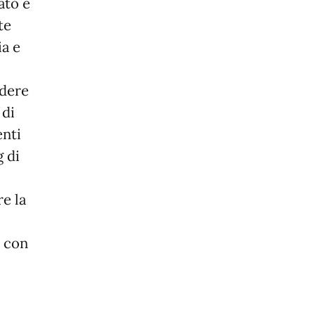
ato e
te
ia e
edere
 di
enti
g di
re la
i con