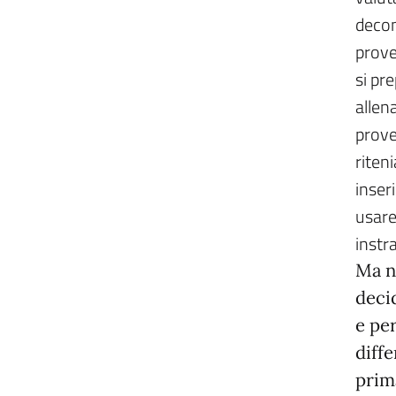
decon
prove
si pr
allena
prove
riten
inseri
usare 
instr
Ma ne
decid
e pe
diffe
prima