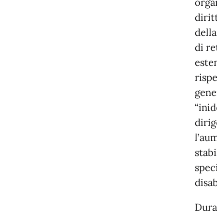
orga
dirit
della
di re
este
rispe
gene
“ini
dirig
l’aum
stabi
speci
disab
Dura