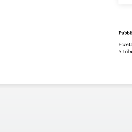
Pubbli
Eccett
Attrib