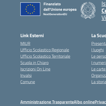
I
C
V
Link Esterni
La Scu
MIUR
Present
Ufficio Scolastico Regionale
I luoghi
Ufficio Scolastico Territoriale
Le pers
Scuola in Chiaro
I numeri
Iscrizioni On Line
Le carte
Invalsi
Organiz
Comune
La stori
Amministrazione Trasparente
Albo online
Privac