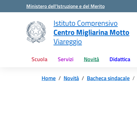
Vai ai contenuti
Vai al menu di navigazione
Vai al footer
Ministero dell'Istruzione e del Merito
Istituto Comprensivo
Centro Migliarina Motto
Viareggio
Scuola
Servizi
Novità
Didattica
Home
Novità
Bacheca sindacale