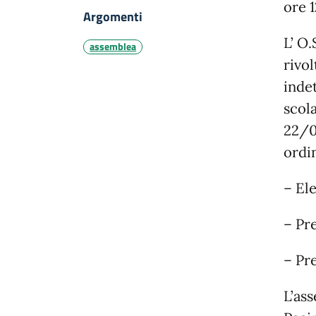
ore 1
Argomenti
L’ O.
assemblea
rivo
indet
scola
22/0
ordi
– El
– Pr
– Pr
L’ass