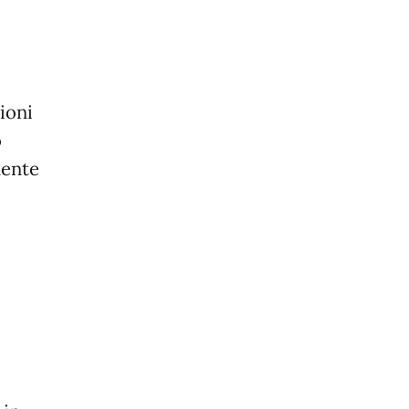
ioni
o
uente