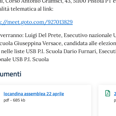
ni, Corso Antonio Gramsci, 43, 51100 Pistoia PT e
ità telematica al link:
s://meet.goto.com/927013829
rverranno: Luigi Del Prete, Esecutivo nazionale
Scuola Giuseppina Versace, candidata alle elezion
nelle liste USB P.I. Scuola Dario Furnari, Esecut
onale USB P.I. Scuola
umenti
locandina assemblea 22 aprile
pdf - 685 kb
p