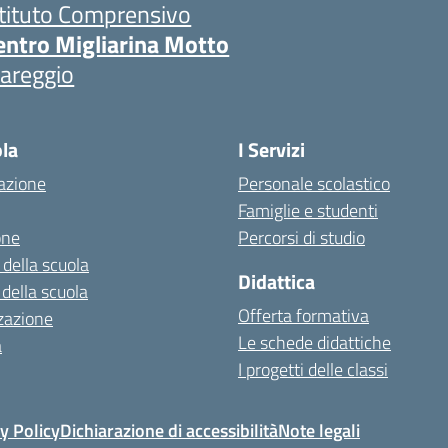
stituto Comprensivo
entro Migliarina Motto
iareggio
ola
I Servizi
azione
Personale scolastico
Famiglie e studenti
one
Percorsi di studio
 della scuola
Didattica
 della scuola
Offerta formativa
zazione
Le schede didattiche
a
I progetti delle classi
y Policy
Dichiarazione di accessibilità
Note legali