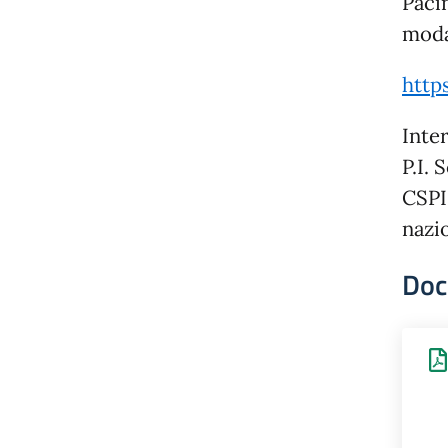
Paci
modal
http
Inte
P.I. 
CSPI 
nazi
Doc