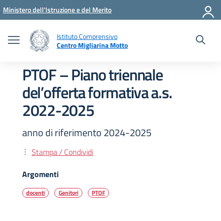
Vai ai contenuti
Vai al menu di navigazione
Vai al footer
Ministero dell'Istruzione e del Merito
Istituto Comprensivo
Centro Migliarina Motto
PTOF – Piano triennale
del’offerta formativa a.s.
2022-2025
anno di riferimento 2024-2025
Stampa / Condividi
Argomenti
docenti
Genitori
PTOF