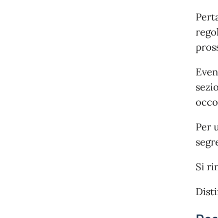
Perta
regol
pros
Even
sezio
occo
Per u
segre
Si ri
Disti