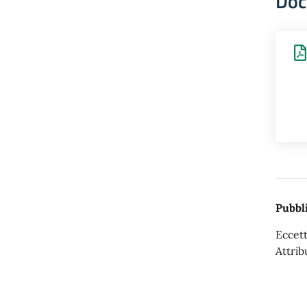
Doc
Pubbli
Eccett
Attrib