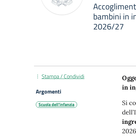
Accogliment
bambini in in
2026/27
Stampa / Condividi
Ogge
in i
Argomenti
Si co
Scuola dell'infanzia
dell
ingr
202