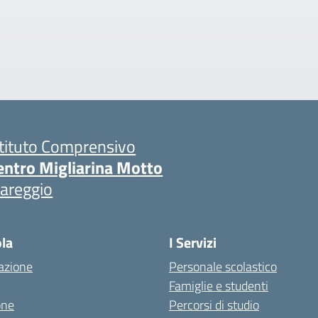
stituto Comprensivo
entro Migliarina Motto
iareggio
ola
I Servizi
azione
Personale scolastico
Famiglie e studenti
one
Percorsi di studio