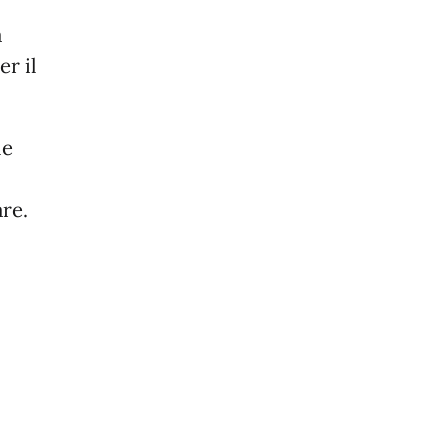
a
er il
le
re.