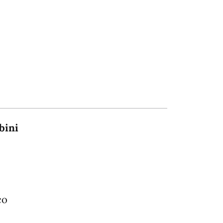
bini
co