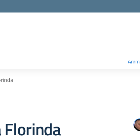
Ammi
orinda
 Florinda