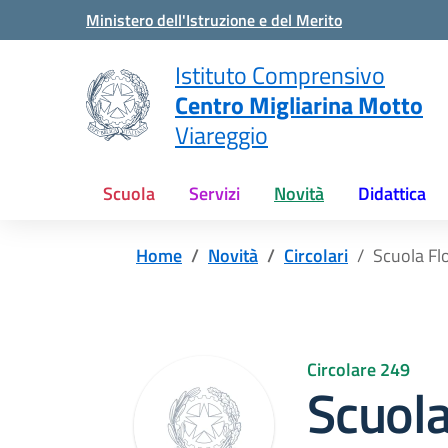
Vai ai contenuti
Vai al menu di navigazione
Vai al footer
Ministero dell'Istruzione e del Merito
Istituto Comprensivo
Centro Migliarina Motto
Viareggio
Scuola
Servizi
Novità
Didattica
Home
Novità
Circolari
Scuola Fl
Circolare 249
Scuola