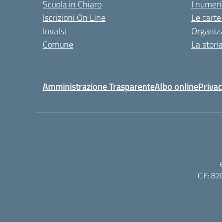
Scuola in Chiaro
I numeri
Iscrizioni On Line
Le carte
Invalsi
Organiz
Comune
La stori
Amministrazione Trasparente
Albo online
Privac
C.F: 82