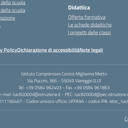
 della scuola
Didattica
 della scuola
Offerta formativa
zazione
Le schede didattiche
a
I progetti delle classi
y Policy
Dichiarazione di accessibilità
Note legali
Istituto Comprensivo Centro Migliarina Motto
Via Puccini, 366 - 55049 Viareggio (LU)
Tel. +39 0584 962403 - Fax. +39 0584 961863
e-mail: luic82000d@istruzione.it - PEC: luic82000d@pec.istruzione.i
011190467 - Codice univoco ufficio: UFFA9A - codice IPA: istsc_lu
C