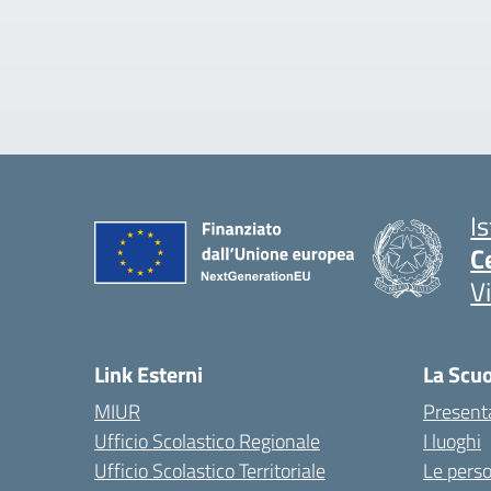
I
C
V
Link Esterni
La Scu
MIUR
Present
Ufficio Scolastico Regionale
I luoghi
Ufficio Scolastico Territoriale
Le pers