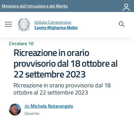
Vai ai contenuti
Vai al menu di navigazione
Vai al footer
Ministero dell'Istruzione e del Merito
Istituto Comprensivo
Centro Migliarina Motto
Circolare 10
Ricreazione in orario
provvisorio dal 18 ottobre al
22 settembre 2023
Ricreazione in orario provvisorio dal 18
ottobre al 22 settembre 2023
da
Michele Notarangelo
Docente