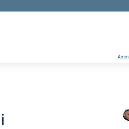
Ammi
i