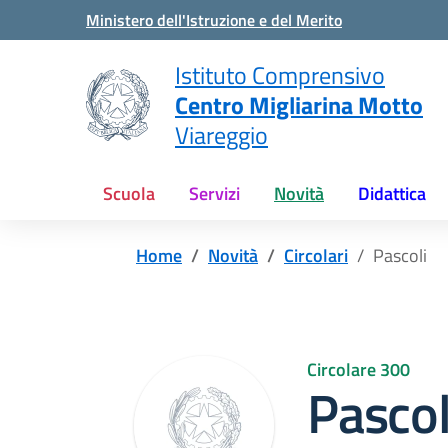
Vai ai contenuti
Vai al menu di navigazione
Vai al footer
Ministero dell'Istruzione e del Merito
Istituto Comprensivo
Centro Migliarina Motto
Viareggio
Scuola
Servizi
Novità
Didattica
Home
Novità
Circolari
Pascoli
Circolare 300
Pascol