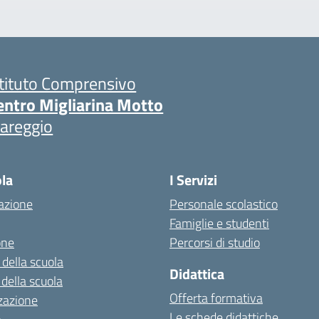
stituto Comprensivo
entro Migliarina Motto
iareggio
ola
I Servizi
azione
Personale scolastico
Famiglie e studenti
one
Percorsi di studio
 della scuola
Didattica
 della scuola
Offerta formativa
zazione
Le schede didattiche