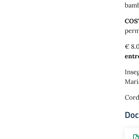
bambi
COS
perm
€ 8.
entr
Inse
Mari
Cordi
Doc