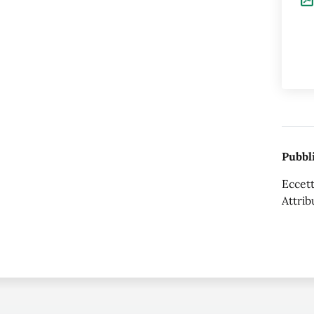
Pubbli
Eccett
Attrib