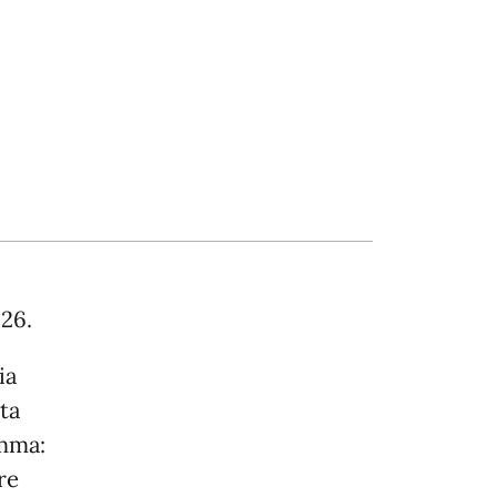
026.
ia
ita
amma:
re