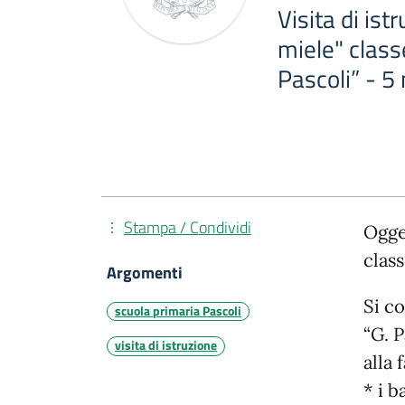
Visita di ist
miele" class
Pascoli” - 
Stampa / Condividi
Ogget
class
Argomenti
Si co
scuola primaria Pascoli
“G. P
visita di istruzione
alla
* i 