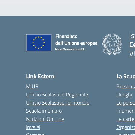
I
C
V
Link Esterni
La Scu
MIUR
Present
Ufficio Scolastico Regionale
I luoghi
Ufficio Scolastico Territoriale
Le pers
Scuola in Chiaro
I numeri
Iscrizioni On Line
Le carte
Invalsi
Organiz