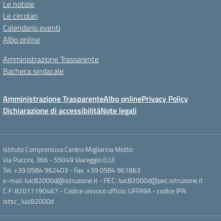
Le notizie
Le circolari
Calendario eventi
Albo online
Amministrazione Trasparente
Bacheca sindacale
Amministrazione Trasparente
Albo online
Privacy Policy
Dichiarazione di accessibilità
Note legali
Istituto Comprensivo Centro Migliarina Motto
Via Puccini, 366 - 55049 Viareggio (LU)
Tel. +39 0584 962403 - Fax. +39 0584 961863
e-mail: luic82000d@istruzione.it - PEC: luic82000d@pec.istruzione.it
C.F: 82011190467 - Codice univoco ufficio: UFFA9A - codice IPA:
istsc_luic82000d