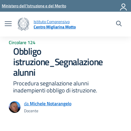
Vai ai contenuti
Vai al menu di navigazione
Vai al footer
Ministero dell'Istruzione e del Merito
Istituto Comprensivo
Centro Migliarina Motto
Circolare 124
Obbligo
istruzione_Segnalazione
alunni
Procedura segnalazione alunni
inadempienti obbligo di istruzione.
da
Michele Notarangelo
Docente