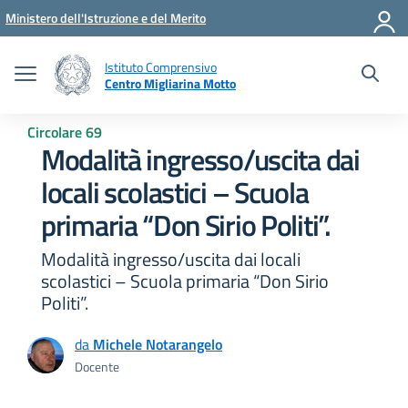
Vai ai contenuti
Vai al menu di navigazione
Vai al footer
Ministero dell'Istruzione e del Merito
Istituto Comprensivo
Centro Migliarina Motto
Circolare 69
Modalità ingresso/uscita dai
locali scolastici – Scuola
primaria “Don Sirio Politi”.
Modalità ingresso/uscita dai locali
scolastici – Scuola primaria “Don Sirio
Politi”.
da
Michele Notarangelo
Docente