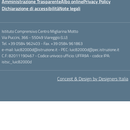
Amministrazione Trasparente
Albo online
Privacy Policy
Dichiarazione di accessibilità
Note legali
Istituto Comprensivo Centro Migliarina Motto
Via Puccini, 366 - 55049 Viareggio (LU)
Tel. +39 0584 962403 - Fax. +39 0584 961863
e-mail: luic82000d@istruzione.it - PEC: luic82000d@pec.istruzione.it
C.F: 82011190467 - Codice univoco ufficio: UFFA9A - codice IPA:
istsc_luic82000d
Concept & Design by Designers Italia