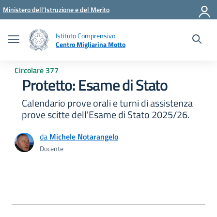
Vai ai contenuti
Vai al menu di navigazione
Vai al footer
Ministero dell'Istruzione e del Merito
Istituto Comprensivo
Centro Migliarina Motto
Circolare 377
Protetto: Esame di Stato
Calendario prove orali e turni di assistenza
prove scitte dell'Esame di Stato 2025/26.
da
Michele Notarangelo
Docente