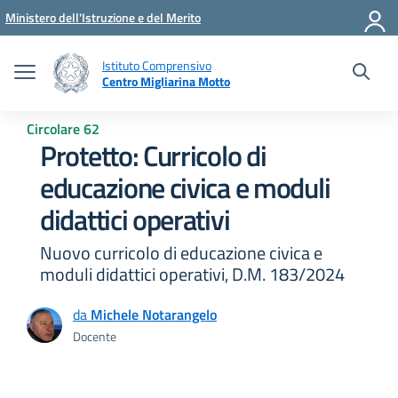
Vai ai contenuti
Vai al menu di navigazione
Vai al footer
Ministero dell'Istruzione e del Merito
Istituto Comprensivo
Centro Migliarina Motto
Circolare 62
Protetto: Curricolo di
educazione civica e moduli
didattici operativi
Nuovo curricolo di educazione civica e
moduli didattici operativi, D.M. 183/2024
da
Michele Notarangelo
Docente