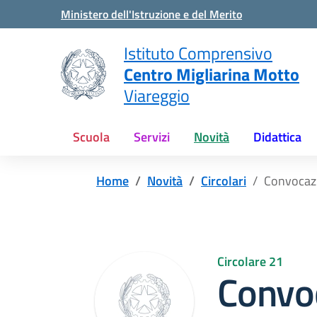
Vai ai contenuti
Vai al menu di navigazione
Vai al footer
Ministero dell'Istruzione e del Merito
Istituto Comprensivo
Centro Migliarina Motto
Viareggio
Scuola
Servizi
Novità
Didattica
Home
Novità
Circolari
Convocazi
Circolare 21
Convo