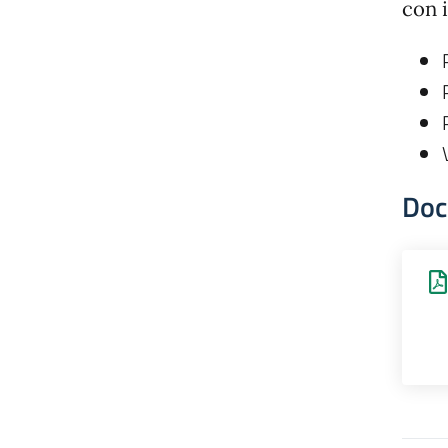
con 
Doc