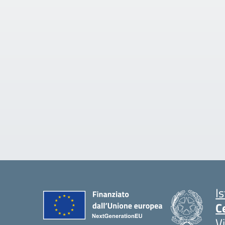
I
C
V