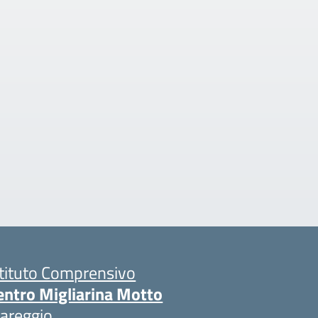
stituto Comprensivo
entro Migliarina Motto
iareggio