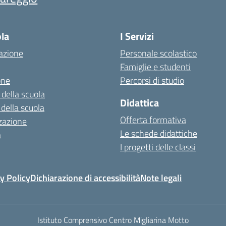
ola
I Servizi
azione
Personale scolastico
Famiglie e studenti
one
Percorsi di studio
 della scuola
Didattica
 della scuola
Offerta formativa
zazione
Le schede didattiche
a
I progetti delle classi
y Policy
Dichiarazione di accessibilità
Note legali
Istituto Comprensivo Centro Migliarina Motto