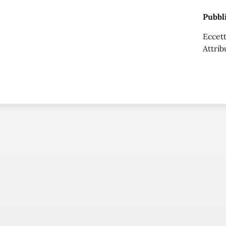
Pubbli
Eccett
Attrib