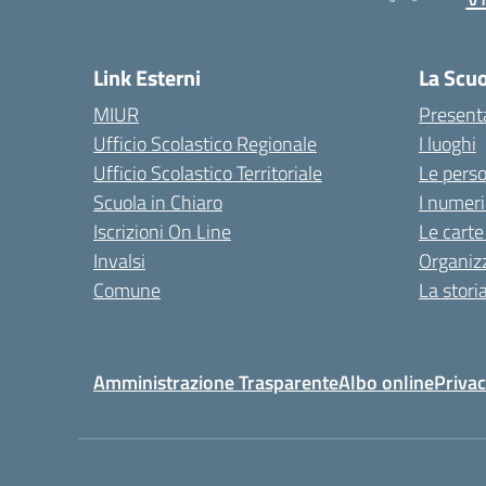
Link Esterni
La Scu
MIUR
Present
Ufficio Scolastico Regionale
I luoghi
Ufficio Scolastico Territoriale
Le pers
Scuola in Chiaro
I numeri
Iscrizioni On Line
Le carte
Invalsi
Organiz
Comune
La stori
Amministrazione Trasparente
Albo online
Privac