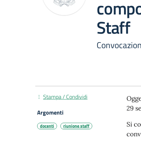
compo
Staff
Convocazion
Stampa / Condividi
Ogge
29 s
Argomenti
Si c
docenti
riunione staff
convo