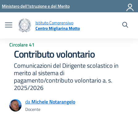
Vai ai contenuti
Vai al menu di navigazione
Vai al footer
Ministero dell'Istruzione e del Merito
Istituto Comprensivo
Centro Migliarina Motto
Circolare 41
Contributo volontario
Comunicazioni del Dirigente scolastico in
merito al sistema di
pagamento/contributo volontario a. s.
2025/2026
da
Michele Notarangelo
Docente