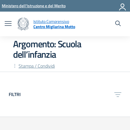
Vai ai contenuti
Vai al menu di navigazione
Vai al footer
Ministero dell'Istruzione e del Merito
Istituto Comprensivo
Centro Migliarina Motto
Argomento: Scuola
dell’infanzia
Stampa / Condividi
FILTRI