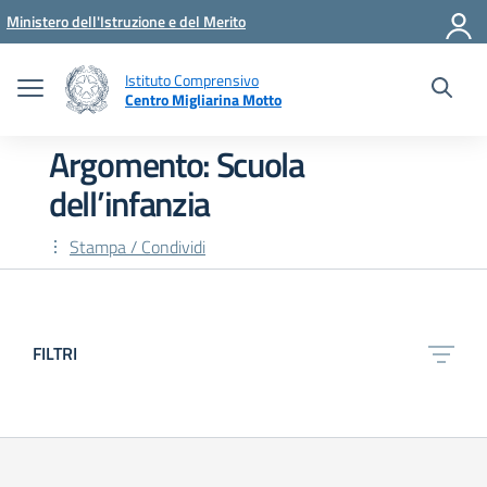
Vai ai contenuti
Vai al menu di navigazione
Vai al footer
Ministero dell'Istruzione e del Merito
Istituto Comprensivo
Centro Migliarina Motto
Argomento: Scuola
dell’infanzia
Stampa / Condividi
FILTRI