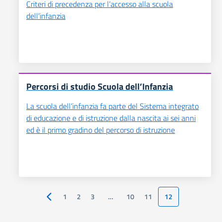
Criteri di precedenza per l’accesso alla scuola
dell’infanzia
Percorsi di studio Scuola dell’Infanzia
La scuola dell’infanzia fa parte del Sistema integrato
di educazione e di istruzione dalla nascita ai sei anni
ed è il primo gradino del percorso di istruzione
1
2
3
…
10
11
12
Pagina precedente