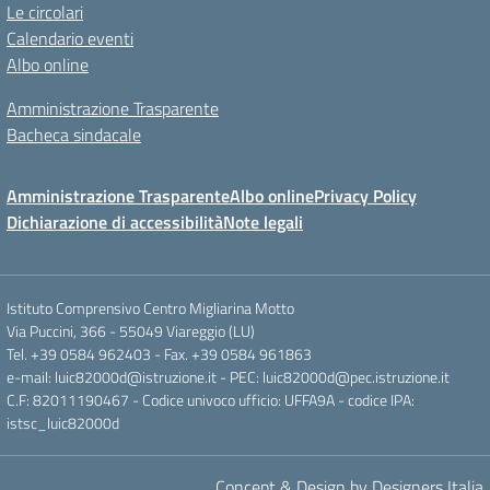
Le circolari
Calendario eventi
Albo online
Amministrazione Trasparente
Bacheca sindacale
Amministrazione Trasparente
Albo online
Privacy Policy
Dichiarazione di accessibilità
Note legali
Istituto Comprensivo Centro Migliarina Motto
Via Puccini, 366 - 55049 Viareggio (LU)
Tel. +39 0584 962403 - Fax. +39 0584 961863
e-mail: luic82000d@istruzione.it - PEC: luic82000d@pec.istruzione.it
C.F: 82011190467 - Codice univoco ufficio: UFFA9A - codice IPA:
istsc_luic82000d
Concept & Design by Designers Italia