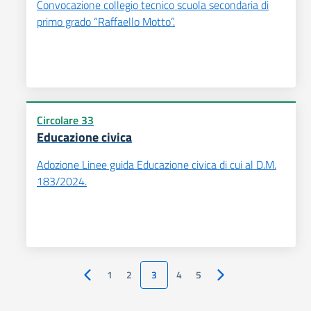
Convocazione collegio tecnico scuola secondaria di
primo grado “Raffaello Motto”.
Circolare 33
Educazione civica
Adozione Linee guida Educazione civica di cui al D.M.
183/2024.
1
2
3
4
5
Pagina precedente
Pagina successiva