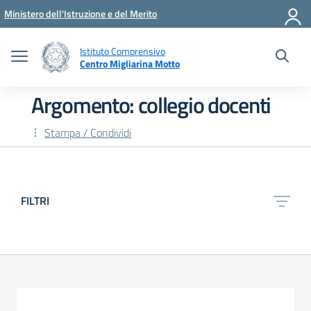
Vai ai contenuti
Vai al menu di navigazione
Vai al footer
Ministero dell'Istruzione e del Merito
Istituto Comprensivo
Centro Migliarina Motto
Argomento: collegio docenti
Stampa / Condividi
FILTRI