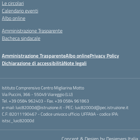
Le circolari
Calendario eventi
Albo online
Amministrazione Trasparente
Bacheca sindacale
Amministrazione Trasparente
Albo online
Privacy Policy
Dichiarazione di accessibilità
Note legali
Istituto Comprensivo Centro Migliarina Motto
Via Puccini, 366 - 55049 Viareggio (LU)
Tel. +39 0584 962403 - Fax. +39 0584 961863
e-mail: luic82000d@istruzione.it - PEC: luic82000d@pec.istruzione.it
C.F: 82011190467 - Codice univoco ufficio: UFFA9A - codice IPA:
istsc_luic82000d
Concept & Design by Designers Italia