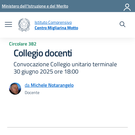
Vai ai contenuti
Vai al menu di navigazione
Vai al footer
Ministero dell'Istruzione e del Merito
Istituto Comprensivo
Centro Migliarina Motto
Circolare 382
Collegio docenti
Convocazione Collegio unitario terminale
30 giugno 2025 ore 18:00
da
Michele Notarangelo
Docente