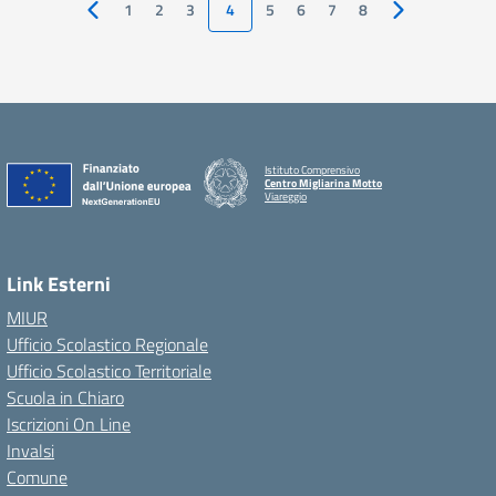
1
2
3
4
5
6
7
8
Pagina precedente
Pagina success
Istituto Comprensivo
Centro Migliarina Motto
Viareggio
Link Esterni
MIUR
Ufficio Scolastico Regionale
Ufficio Scolastico Territoriale
Scuola in Chiaro
Iscrizioni On Line
Invalsi
Comune