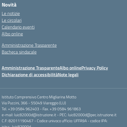
Novità
Le notizie
Le circolari
Calendario eventi
Albo online
Amministrazione Trasparente
Bacheca sindacale
Amministrazione Trasparente
Albo online
Privacy Policy
Dichiarazione di accessibilità
Note legali
Istituto Comprensivo Centro Migliarina Motto
Via Puccini, 366 - 55049 Viareggio (LU)
Tel. +39 0584 962403 - Fax. +39 0584 961863
e-mail: luic82000d@istruzione.it - PEC: luic82000d@pec.istruzione.it
C.F: 82011190467 - Codice univoco ufficio: UFFA9A - codice IPA:
istsc_luic82000d