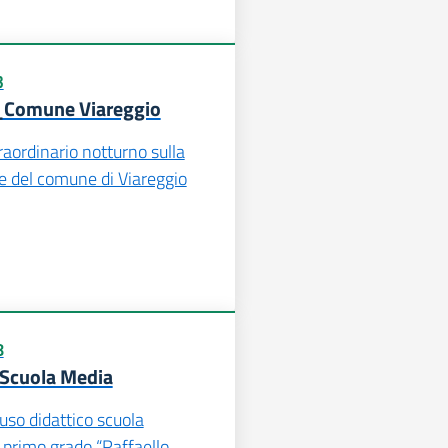
3
a_Comune Viareggio
raordinario notturno sulla
le del comune di Viareggio
8
Scuola Media
uso didattico scuola
 primo grado “Raffaello