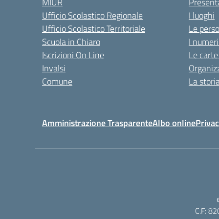
MIUR
Present
Ufficio Scolastico Regionale
I luoghi
Ufficio Scolastico Territoriale
Le pers
Scuola in Chiaro
I numeri
Iscrizioni On Line
Le carte
Invalsi
Organiz
Comune
La stori
Amministrazione Trasparente
Albo online
Privac
C.F: 82