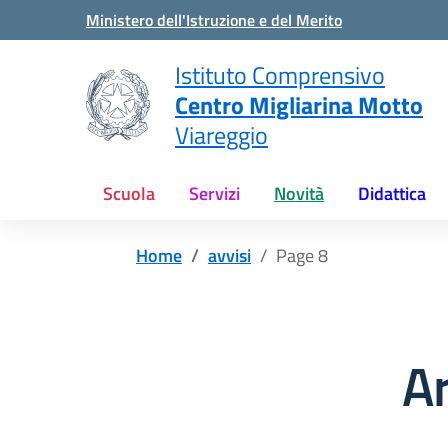
Vai ai contenuti
Vai al menu di navigazione
Vai al footer
Ministero dell'Istruzione e del Merito
Istituto Comprensivo
Centro Migliarina Motto
Viareggio
Scuola
Servizi
Novità
Didattica
Home
avvisi
Page 8
A