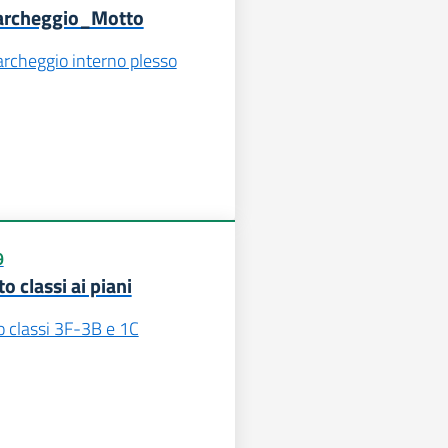
Parcheggio_Motto
parcheggio interno plesso
9
 classi ai piani
o classi 3F-3B e 1C