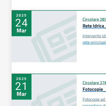
2025
24
Circolare 28
Rete Idric
Mar
Intervento st
rete principa
2025
21
Circolare 27
Fotocopie_
Mar
Fotocopie ad 
secondaria di