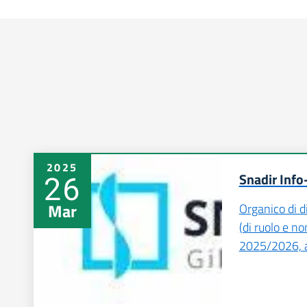
2025
26
Snadir Info
Mar
Organico di di
(di ruolo e non
2025/2026, av