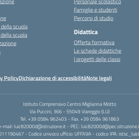
azione
Personale scolastico
Famiglie e studenti
one
Percorsi di studio
 della scuola
Didattica
 della scuola
Offerta formativa
zazione
Le schede didattiche
a
I progetti delle classi
y Policy
Dichiarazione di accessibilità
Note legali
Istituto Comprensivo Centro Migliarina Motto
Via Puccini, 366 - 55049 Viareggio (LU)
Tel. +39 0584 962403 - Fax. +39 0584 961863
e-mail: luic82000d@istruzione.it - PEC: luic82000d@pec.istruzione.i
011190467 - Codice univoco ufficio: UFFA9A - codice IPA: istsc_lu