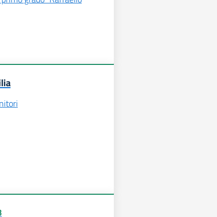
lia
nitori
3