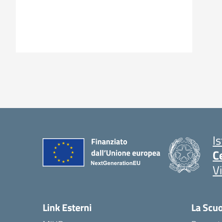
I
C
V
Link Esterni
La Scu