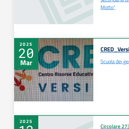
Motto”
2025
20
CRED_Versi
Mar
Scuola dei ge
2025
Circolare 27