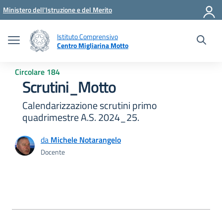
Vai ai contenuti
Vai al menu di navigazione
Vai al footer
Ministero dell'Istruzione e del Merito
Istituto Comprensivo
Centro Migliarina Motto
Circolare 184
Scrutini_Motto
Calendarizzazione scrutini primo
quadrimestre A.S. 2024_25.
da
Michele Notarangelo
Docente