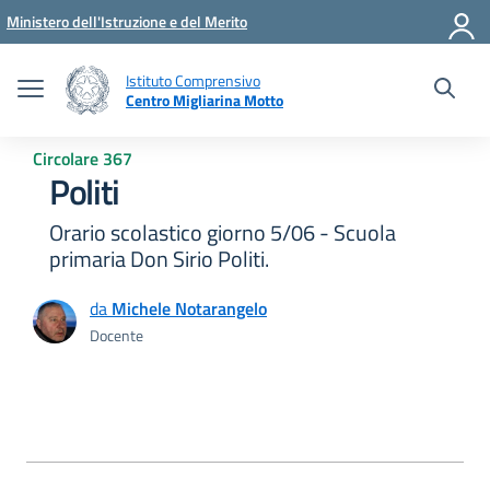
Vai ai contenuti
Vai al menu di navigazione
Vai al footer
Ministero dell'Istruzione e del Merito
Istituto Comprensivo
Centro Migliarina Motto
Circolare 367
Politi
Orario scolastico giorno 5/06 - Scuola
primaria Don Sirio Politi.
da
Michele Notarangelo
Docente