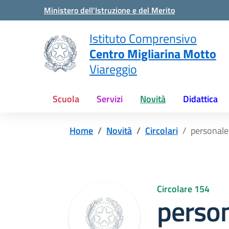
Vai ai contenuti
Vai al menu di navigazione
Vai al footer
Ministero dell'Istruzione e del Merito
Istituto Comprensivo
Centro Migliarina Motto
Viareggio
Scuola
Servizi
Novità
Didattica
Home
Novità
Circolari
personal
Circolare 154
perso