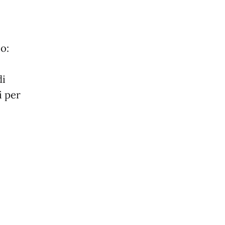
io:
i
i per