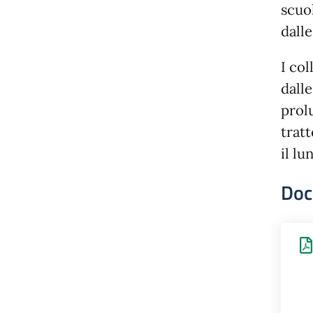
scuo
dalle
I col
dalle
prol
tratt
il lu
Doc