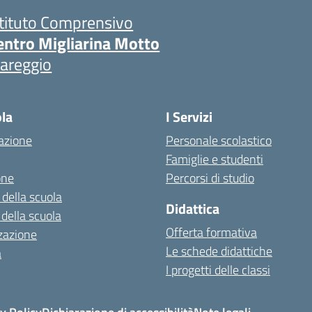
stituto Comprensivo
entro Migliarina Motto
iareggio
ola
I Servizi
azione
Personale scolastico
Famiglie e studenti
one
Percorsi di studio
 della scuola
Didattica
 della scuola
Offerta formativa
zazione
Le schede didattiche
a
I progetti delle classi