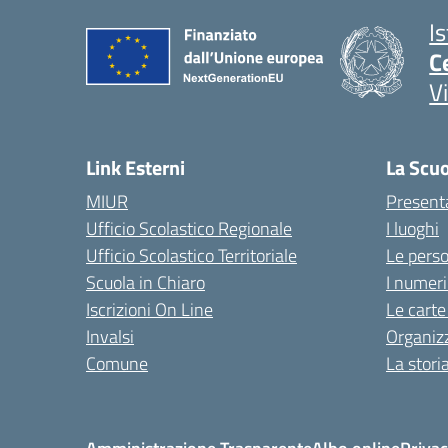
I
C
V
Link Esterni
La Scu
MIUR
Present
Ufficio Scolastico Regionale
I luoghi
Ufficio Scolastico Territoriale
Le pers
Scuola in Chiaro
I numeri
Iscrizioni On Line
Le carte
Invalsi
Organiz
Comune
La stori