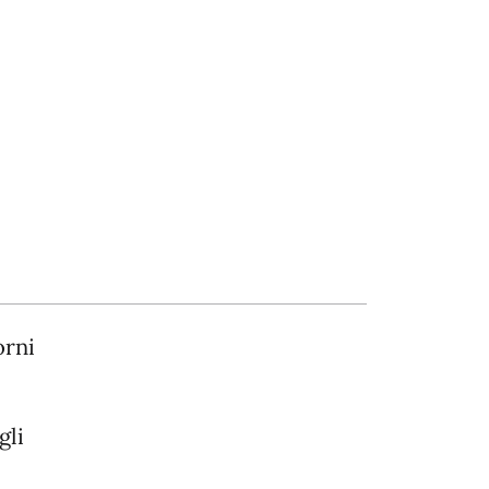
orni
gli