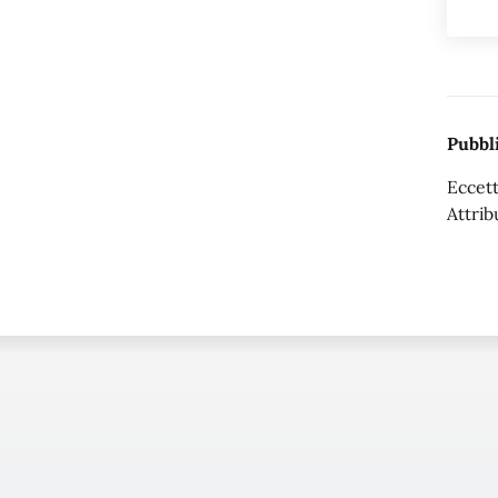
Pubbli
Eccett
Attrib