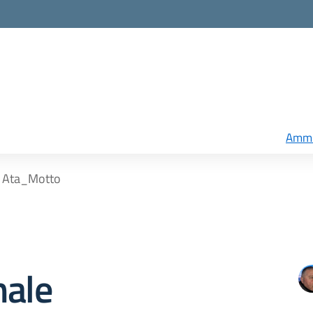
Ammi
e Ata_Motto
nale