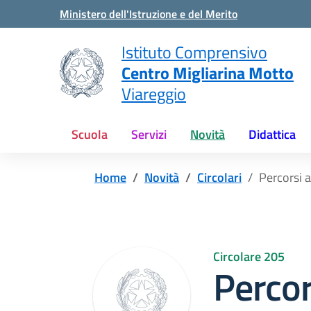
Vai ai contenuti
Vai al menu di navigazione
Vai al footer
Ministero dell'Istruzione e del Merito
Istituto Comprensivo
Centro Migliarina Motto
Viareggio
Scuola
Servizi
Novità
Didattica
Home
Novità
Circolari
Percorsi a
Circolare 205
Percor