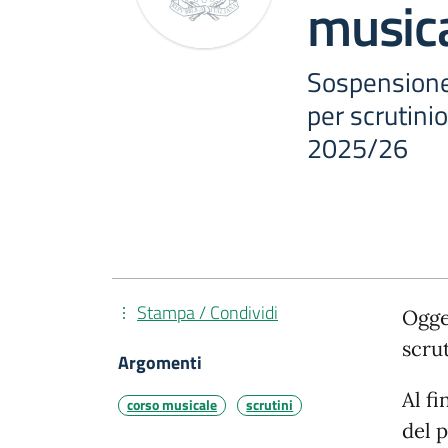
music
Sospensione 
per scrutini
2025/26
Stampa / Condividi
Ogge
scru
Argomenti
Al fi
corso musicale
scrutini
del 