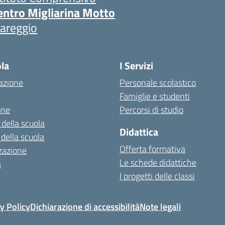
entro Migliarina Motto
iareggio
ola
I Servizi
azione
Personale scolastico
Famiglie e studenti
one
Percorsi di studio
 della scuola
Didattica
 della scuola
Offerta formativa
zazione
Le schede didattiche
a
I progetti delle classi
y Policy
Dichiarazione di accessibilità
Note legali