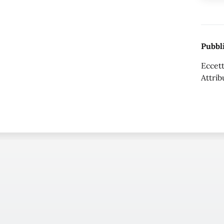
Pubbli
Eccett
Attrib