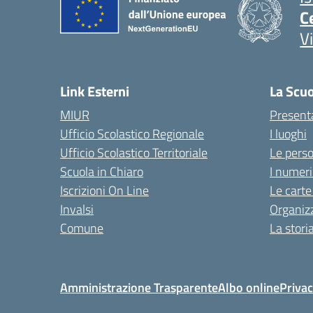
C
V
Link Esterni
La Scu
MIUR
Present
Ufficio Scolastico Regionale
I luoghi
Ufficio Scolastico Territoriale
Le pers
Scuola in Chiaro
I numeri
Iscrizioni On Line
Le carte
Invalsi
Organiz
Comune
La stori
Amministrazione Trasparente
Albo online
Privac