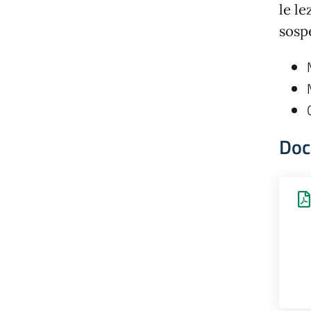
le l
sospe
Doc