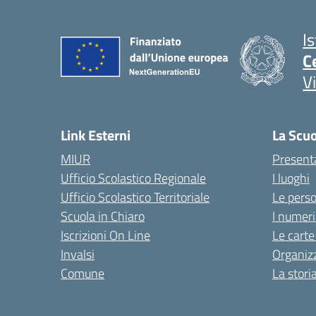
I
C
V
Link Esterni
La Scu
MIUR
Present
Ufficio Scolastico Regionale
I luoghi
Ufficio Scolastico Territoriale
Le pers
Scuola in Chiaro
I numeri
Iscrizioni On Line
Le carte
Invalsi
Organiz
Comune
La stori