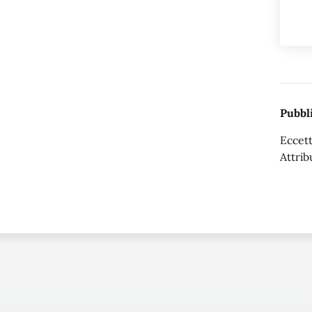
Pubbli
Eccett
Attrib