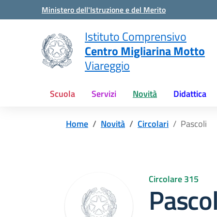
Vai ai contenuti
Vai al menu di navigazione
Vai al footer
Ministero dell'Istruzione e del Merito
Istituto Comprensivo
Centro Migliarina Motto
Viareggio
Scuola
Servizi
Novità
Didattica
Home
Novità
Circolari
Pascoli
Circolare 315
Pascol