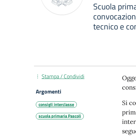
Scuola prima
convocazione
tecnico e co
Stampa / Condividi
Ogge
consi
Argomenti
Si c
consigli interclasse
prima
scuola primaria Pascoli
inter
segu