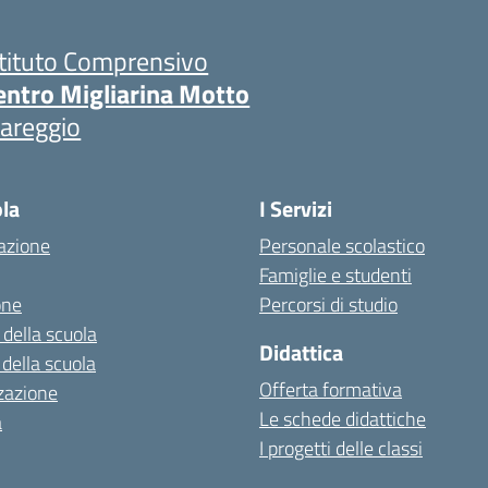
stituto Comprensivo
entro Migliarina Motto
iareggio
ola
I Servizi
azione
Personale scolastico
Famiglie e studenti
one
Percorsi di studio
 della scuola
Didattica
 della scuola
Offerta formativa
zazione
Le schede didattiche
a
I progetti delle classi