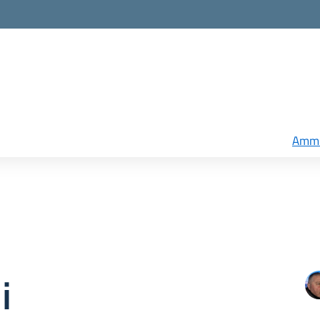
Ammi
i