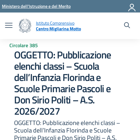
Vai ai contenuti
Vai al menu di navigazione
Vai al footer
Ministero dell'Istruzione e del Merito
Istituto Comprensivo
Centro Migliarina Motto
Circolare 385
OGGETTO: Pubblicazione
elenchi classi – Scuola
dell’Infanzia Florinda e
Scuole Primarie Pascoli e
Don Sirio Politi – A.S.
2026/2027
OGGETTO: Pubblicazione elenchi classi –
Scuola dell’Infanzia Florinda e Scuole
Primarie Pascoli e Don Sirio Politi – A.S.