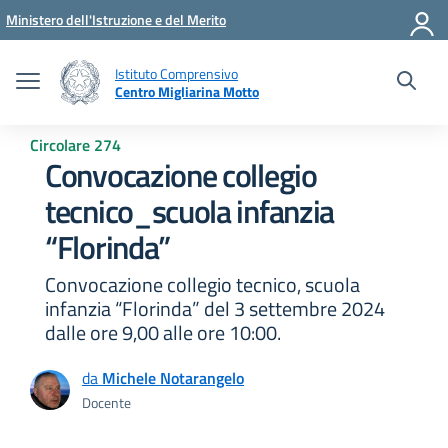
Vai ai contenuti
Vai al menu di navigazione
Vai al footer
Ministero dell'Istruzione e del Merito
Istituto Comprensivo
Centro Migliarina Motto
Circolare 274
Convocazione collegio
tecnico_scuola infanzia
“Florinda”
Convocazione collegio tecnico, scuola
infanzia “Florinda” del 3 settembre 2024
dalle ore 9,00 alle ore 10:00.
da
Michele Notarangelo
Docente