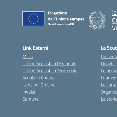
I
C
V
Link Esterni
La Scu
MIUR
Present
Ufficio Scolastico Regionale
I luoghi
Ufficio Scolastico Territoriale
Le pers
Scuola in Chiaro
I numeri
Iscrizioni On Line
Le carte
Invalsi
Organiz
Comune
La stori