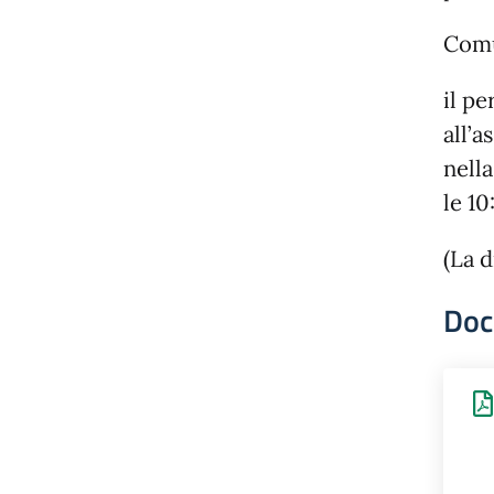
Comu
il p
all’a
nell
le 10
(La d
Doc