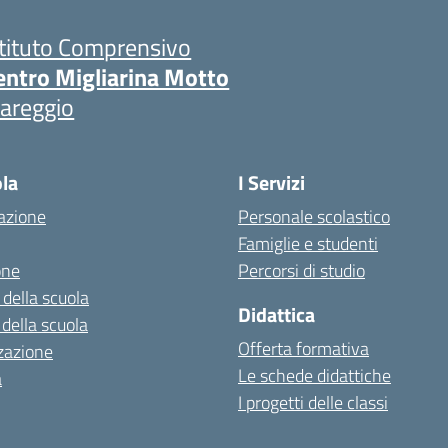
stituto Comprensivo
entro Migliarina Motto
iareggio
ola
I Servizi
azione
Personale scolastico
Famiglie e studenti
one
Percorsi di studio
 della scuola
Didattica
 della scuola
Offerta formativa
zazione
Le schede didattiche
a
I progetti delle classi