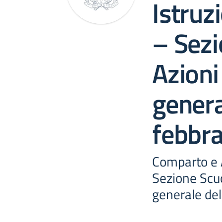
Istruz
– Sezi
Azioni
genera
febbr
Comparto e A
Sezione Scuo
generale de