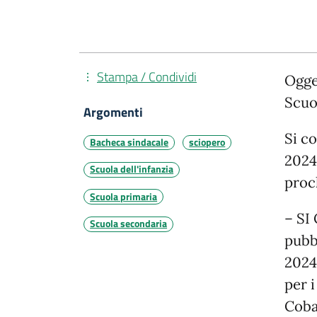
Stampa / Condividi
Ogge
Scuo
Argomenti
Si co
Bacheca sindacale
sciopero
2024
Scuola dell'infanzia
proc
Scuola primaria
– SI
Scuola secondaria
pubbl
2024
per i
Coba