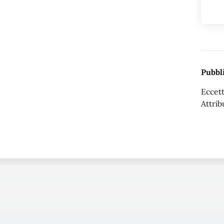
Pubbli
Eccett
Attrib