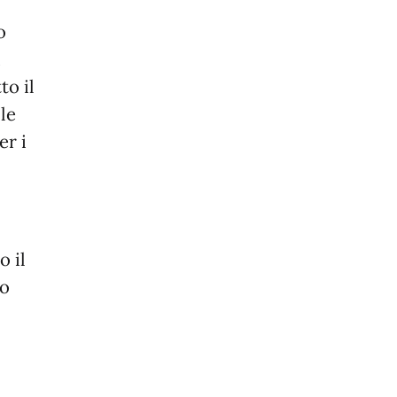
o
i
to il
lle
er i
o il
to