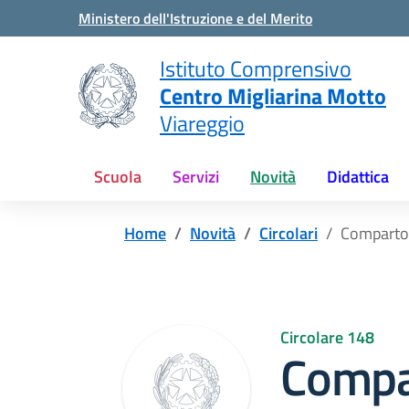
Vai ai contenuti
Vai al menu di navigazione
Vai al footer
Ministero dell'Istruzione e del Merito
Istituto Comprensivo
Centro Migliarina Motto
Viareggio
Scuola
Servizi
Novità
Didattica
Home
Novità
Circolari
Comparto 
Circolare 148
Compa