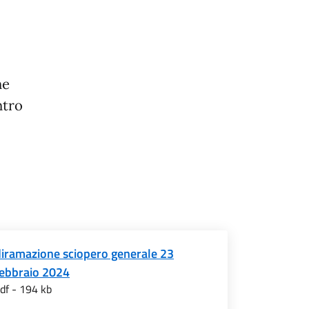
one
ntro
diramazione sciopero generale 23
febbraio 2024
df - 194 kb