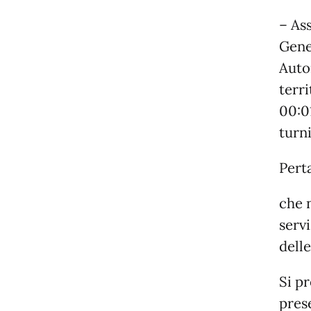
– As
Gene
Autor
terri
00:0
turni
Pert
che n
servi
delle
Si pr
pres