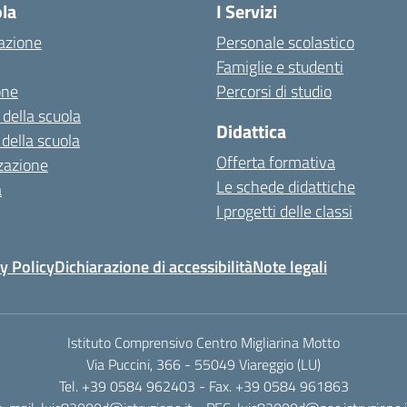
ola
I Servizi
azione
Personale scolastico
Famiglie e studenti
one
Percorsi di studio
 della scuola
Didattica
 della scuola
Offerta formativa
zazione
Le schede didattiche
a
I progetti delle classi
y Policy
Dichiarazione di accessibilità
Note legali
Istituto Comprensivo Centro Migliarina Motto
Via Puccini, 366 - 55049 Viareggio (LU)
Tel. +39 0584 962403 - Fax. +39 0584 961863