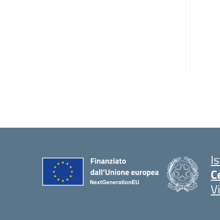
I
C
V