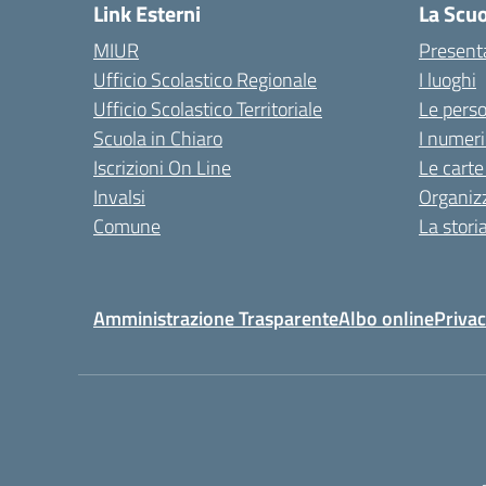
Link Esterni
La Scu
MIUR
Present
Ufficio Scolastico Regionale
I luoghi
Ufficio Scolastico Territoriale
Le pers
Scuola in Chiaro
I numeri
Iscrizioni On Line
Le carte
Invalsi
Organiz
Comune
La stori
Amministrazione Trasparente
Albo online
Privac