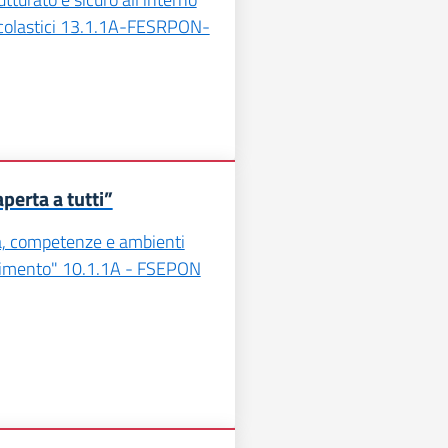
 scolastici 13.1.1A-FESRPON-
perta a tutti”
la, competenze e ambienti
dimento" 10.1.1A - FSEPON