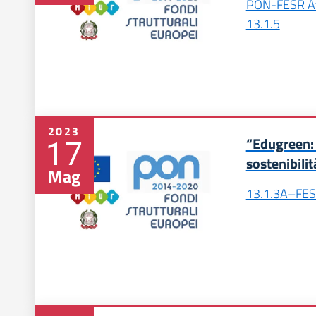
PON-FESR Av
13.1.5
2023
17
“Edugreen: 
sostenibilit
Mag
13.1.3A–FE