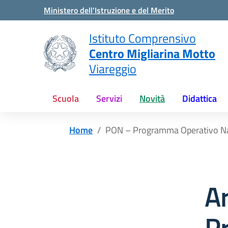
Vai ai contenuti
Vai al menu di navigazione
Vai al footer
Ministero dell'Istruzione e del Merito
Istituto Comprensivo
Centro Migliarina Motto
Viareggio
Scuola
Servizi
Novità
Didattica
Home
PON – Programma Operativo Na
A
P