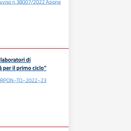
viso n.38007/2022 Azione
laboratori di
à per il primo ciclo”
SRPON–TO–2022–23