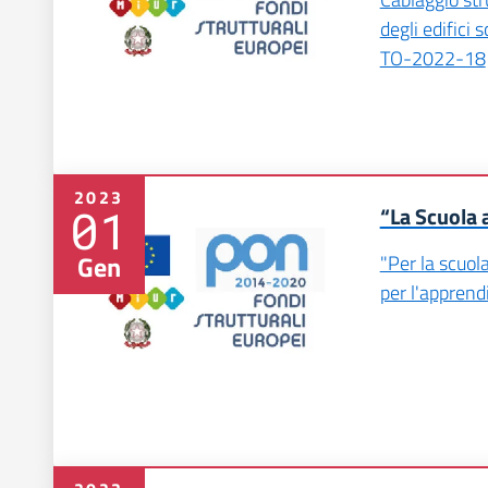
degli edifici
TO-2022-18
2023
01
“La Scuola a
Gen
"Per la scuo
per l'appren