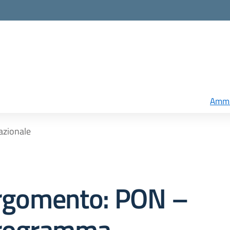
Ammi
zionale
rgomento: PON –
rogramma