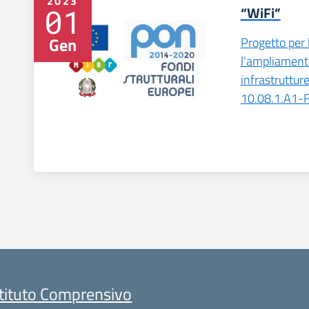
2023
01
“WiFi”
Gen
Progetto per 
l'ampliament
infrastruttu
10.08.1.A1
stituto Comprensivo