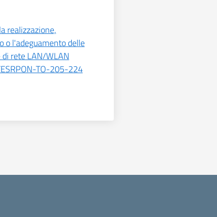
la realizzazione,
o o l'adeguamento delle
re di rete LAN/WLAN
-FESRPON-TO-205-224