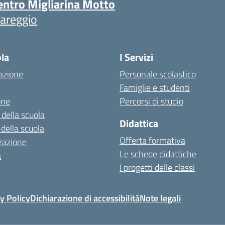
entro Migliarina Motto
iareggio
ola
I Servizi
azione
Personale scolastico
Famiglie e studenti
one
Percorsi di studio
 della scuola
Didattica
 della scuola
Offerta formativa
zazione
Le schede didattiche
a
I progetti delle classi
y Policy
Dichiarazione di accessibilità
Note legali