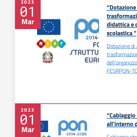
2023
01
“Dotazione 
trasformazi
Mar
didattica e
scolastica “
Dotazione di 
trasformazion
dell’organizz
FESRPON-T
2023
01
“Cablaggio 
all’interno d
Mar
Cablaggio stru