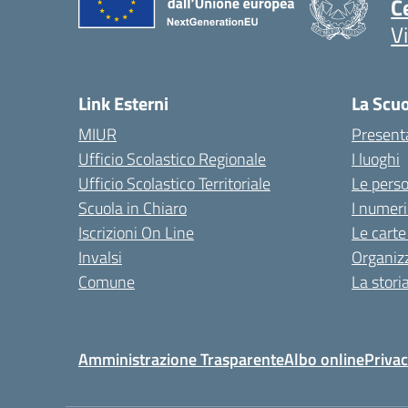
C
V
Link Esterni
La Scu
MIUR
Present
Ufficio Scolastico Regionale
I luoghi
Ufficio Scolastico Territoriale
Le pers
Scuola in Chiaro
I numeri
Iscrizioni On Line
Le carte
Invalsi
Organiz
Comune
La stori
Amministrazione Trasparente
Albo online
Privac