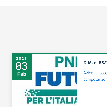
2025
03
D.M. n. 65
Feb
Azioni di pot
competenze S