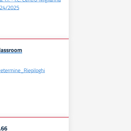
024/2025
lassroom
etermine_Riepiloghi
.66