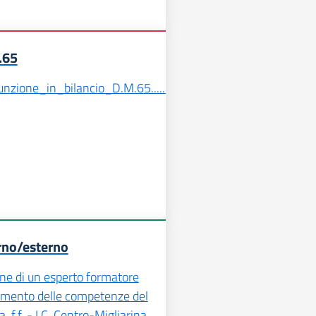
.65
one_in_bilancio_D.M.65................................
rno/esterno
one di un esperto formatore
zamento delle competenze del
a. f.f. - I.C. Centro-Migliarina