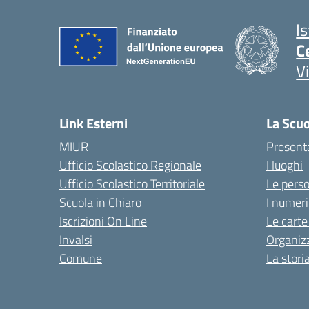
I
C
V
Link Esterni
La Scu
MIUR
Present
Ufficio Scolastico Regionale
I luoghi
Ufficio Scolastico Territoriale
Le pers
Scuola in Chiaro
I numeri
Iscrizioni On Line
Le carte
Invalsi
Organiz
Comune
La stori