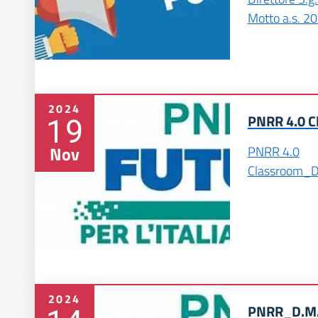
Motto a.s. 2
2024
19
PNRR 4.0 C
Nov
PNRR 4.0
Classroom_D
2024
PNRR_D.M