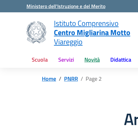
Vai ai contenuti
Vai al menu di navigazione
Vai al footer
Ministero dell'Istruzione e del Merito
Istituto Comprensivo
Centro Migliarina Motto
Viareggio
Scuola
Servizi
Novità
Didattica
Home
PNRR
Page 2
A