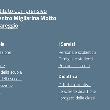
stituto Comprensivo
entro Migliarina Motto
iareggio
ola
I Servizi
azione
Personale scolastico
Famiglie e studenti
one
Percorsi di studio
 della scuola
Didattica
 della scuola
Offerta formativa
zazione
Le schede didattiche
a
I progetti delle classi