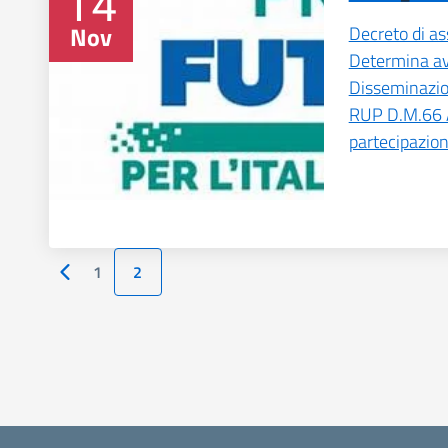
14
Nov
Decreto di as
Determina av
Disseminazio
RUP D.M.66 A
partecipazio
1
2
Pagina precedente