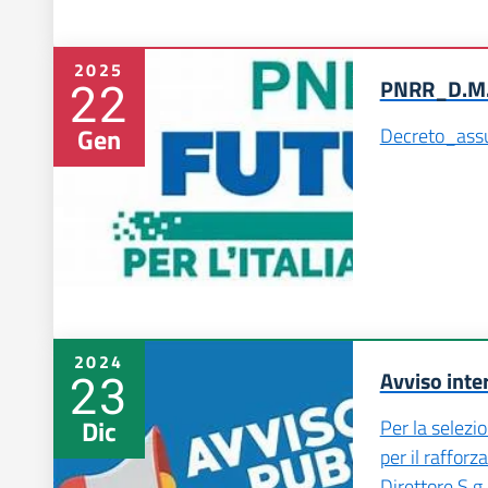
2025
22
PNRR_D.M
Gen
Decreto_assunzi
2024
23
Avviso inte
Dic
Per la selezi
per il raffor
Direttore S.g.